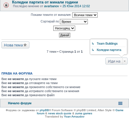
Коледни партита от минали години
Последно мнение от
avarbanov
«
25 Юни 2014 12:02
Покажи темите от миналия:
Сортирай по
↳ Team Buildings
Нова тема
↳ Коледни партита
7 теми • Страница
1
от
1
Иди на
ПРАВА НА ФОРУМА
Вие
не можете
да пускате нови теми
Вие
не можете
да отговаряте на теми
Вие
не можете
да променяте собственото си мнение
Вие
не можете
да изтривате собствените си мнения
Вие
не можете
да прикачвате файл
Начало форум
Форума се задвижва от
phpBB
® Forum Software © phpBB Limited
, Allan Style ©
Game
forum
&
news stock quote
&
zuma games
Translated by
Yoan Arnaudov