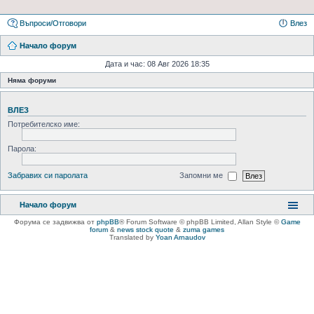
Въпроси/Отговори
Влез
Начало форум
Дата и час: 08 Авг 2026 18:35
Няма форуми
ВЛЕЗ
Потребителско име:
Парола:
Забравих си паролата
Запомни ме
Начало форум
Форума се задвижва от
phpBB
® Forum Software © phpBB Limited
, Allan Style ©
Game
forum
&
news stock quote
&
zuma games
Translated by
Yoan Arnaudov