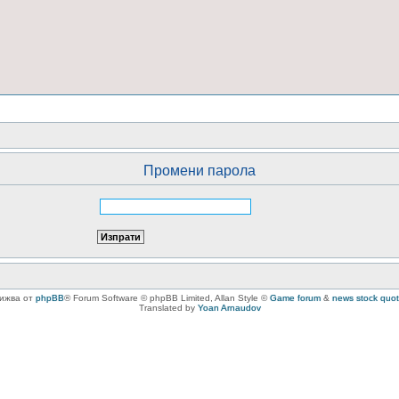
Промени парола
вижва от
phpBB
® Forum Software © phpBB Limited
, Allan Style ©
Game forum
&
news stock quo
Translated by
Yoan Arnaudov