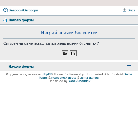
Въпроси/Отговори
Влез
Начало форум
Изтрий всички бисквитки
Сигурен ли си че искаш да изтриеш всички бисквитки?
Начало форум
Форума се задвижва от
phpBB
® Forum Software © phpBB Limited
, Allan Style ©
Game
forum
&
news stock quote
&
zuma games
Translated by
Yoan Arnaudov