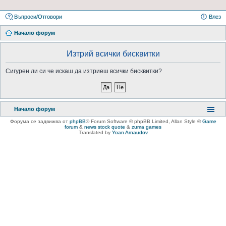
Въпроси/Отговори
Влез
Начало форум
Изтрий всички бисквитки
Сигурен ли си че искаш да изтриеш всички бисквитки?
Начало форум
Форума се задвижва от
phpBB
® Forum Software © phpBB Limited
, Allan Style ©
Game
forum
&
news stock quote
&
zuma games
Translated by
Yoan Arnaudov