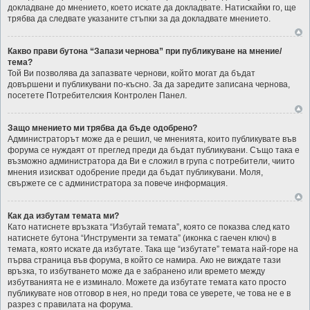
докладване до мнението, което искате да докладвате. Натискайки го, ще
трябва да следвате указаните стъпки за да докладвате мнението.
Какво прави бутона “Запази чернова” при публикуване на мнение/
тема?
Той Ви позволява да запазвате чернови, който могат да бъдат
довършени и публикувани по-късно. За да заредите записана чернова,
посетете Потребителския Контролен Панел.
Защо мнението ми трябва да бъде одобрено?
Администраторът може да е решил, че мненията, които публикувате във
форума се нуждаят от преглед преди да бъдат публикувани. Също така е
възможно администратора да Ви е сложил в група с потребители, чиито
мнения изискват одобрение преди да бъдат публикувани. Моля,
свържете се с администратора за повече информация.
Как да избутам темата ми?
Като натиснете връзката “Избутай темата”, която се показва след като
натиснете бутона “Инструменти за темата” (иконка с гаечен ключ) в
темата, която искате да избутате. Така ще “избутате” темата най-горе на
първа страница във форума, в който се намира. Ако не виждате тази
връзка, то избутването може да е забранено или времето между
избутванията не е изминало. Можете да избутате темата като просто
публикувате нов отговор в нея, но преди това се уверете, че това не е в
разрез с правилата на форума.