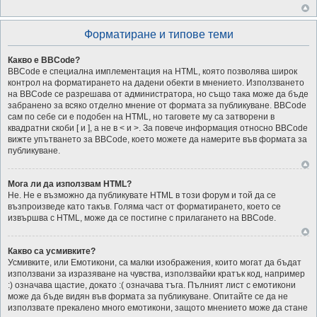
Форматиране и типове теми
Какво е BBCode?
BBCode е специална имплементация на HTML, която позволява широк
контрол на форматирането на дадени обекти в мнението. Използването
на BBCode се разрешава от администратора, но също така може да бъде
забранено за всяко отделно мнение от формата за публикуване. BBCode
сам по себе си е подобен на HTML, но таговете му са затворени в
квадратни скоби [ и ], а не в < и >. За повече информация относно BBCode
вижте упътването за BBCode, което можете да намерите във формата за
публикуване.
Мога ли да използвам HTML?
Не. Не е възможно да публикувате HTML в този форум и той да се
възпроизведе като такъв. Голяма част от форматирането, което се
извършва с HTML, може да се постигне с прилагането на BBCode.
Какво са усмивките?
Усмивките, или Емотикони, са малки изображения, които могат да бъдат
използвани за изразяване на чувства, използвайки кратък код, например
:) означава щастие, докато :( означава тъга. Пълният лист с емотикони
може да бъде видян във формата за публикуване. Опитайте се да не
използвате прекалено много емотикони, защото мнението може да стане