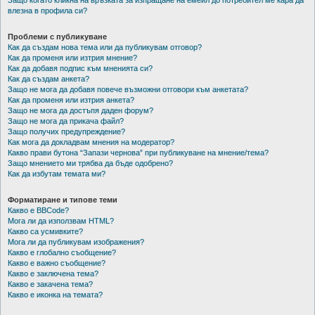
Защо когато кликна на връзката за изпращане на емейл до потребител ме кара да
влезна в профила си?
Проблеми с публикуване
Как да създам нова тема или да публикувам отговор?
Как да променя или изтрия мнение?
Как да добавя подпис към мненията си?
Как да създам анкета?
Защо не мога да добавя повече възможни отговори към анкетата?
Как да променя или изтрия анкета?
Защо не мога да достъпя даден форум?
Защо не мога да прикача файл?
Защо получих предупреждение?
Как мога да докладвам мнения на модератор?
Какво прави бутона “Запази чернова” при публикуване на мнение/тема?
Защо мнението ми трябва да бъде одобрено?
Как да избутам темата ми?
Форматиране и типове теми
Какво е BBCode?
Мога ли да използвам HTML?
Какво са усмивките?
Мога ли да публикувам изображения?
Какво е глобално съобщение?
Какво е важно съобщение?
Какво е заключена тема?
Какво е закачена тема?
Какво е иконка на темата?