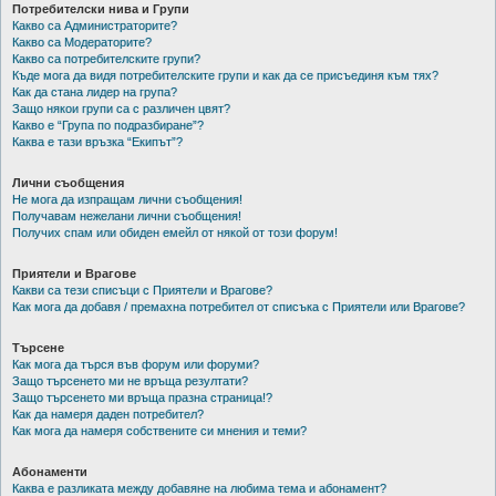
Потребителски нива и Групи
Какво са Администраторите?
Какво са Модераторите?
Какво са потребителските групи?
Къде мога да видя потребителските групи и как да се присъединя към тях?
Как да стана лидер на група?
Защо някои групи са с различен цвят?
Какво е “Група по подразбиране”?
Каква е тази връзка “Екипът”?
Лични съобщения
Не мога да изпращам лични съобщения!
Получавам нежелани лични съобщения!
Получих спам или обиден емейл от някой от този форум!
Приятели и Врагове
Какви са тези списъци с Приятели и Врагове?
Как мога да добавя / премахна потребител от списъка с Приятели или Врагове?
Търсене
Как мога да търся във форум или форуми?
Защо търсенето ми не връща резултати?
Защо търсенето ми връща празна страница!?
Как да намеря даден потребител?
Как мога да намеря собствените си мнения и теми?
Абонаменти
Каква е разликата между добавяне на любима тема и абонамент?