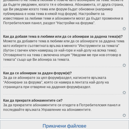
добавянето на тема в любими е повече като абониране за тема. Можете
да бъдете уведомен, когато тя е обновена. Абонамента, от друга страна,
ще Ви уведоми когато тема или форум бъдат обновени (например
публикувана е нова тема в някой под форум). Настройките за
известяване за любими теми и абонаменти могат да бъдат променяни в
Потребителския панел, раздел “Настройки на форума”.
Как да добавя тема в любими или да се абонирам за дадена тема(и)?
Можете да добавите тема в любими или да се абонирате за дадена тема
като изберете съответната връзка в менюто “Инструменти за темата”
(бутон с гаечен ключ намиращ се най-горе и най-долу на всяка тема).
Отговарянето на тема с включена опция “Уведоми ме при нов отговор в
темата” също ще Ви абонира за темата.
Как да се абонирам за даден форум(и)?
За да се абонирате за цял форум/раздел, натиснете връзката
“Абониране за форума”, която се намира в лентата най-долу на
страницата при отваряне на дадения форум/раздел.
Как да прекратя абонаментите си?
За да прекратите абонаментите си отидете в Потребителския панел и
последвайте връзката Управление на абонаментите.
Прикачени файлове