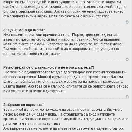
изпратен емейл, следвайте инструкциите в него. Ако не сте получили
емейл, е възможно да сте предоставили грешен адрес или емейлът да е
бил категоризиран като спам. Ако сте сигурни, че емейл адресът, който
сте предоставили е верен, моля свържете се с администратор.
Защо не мога да вляза?
Има няколко възможни причини за това. Първо, проверете дали сте
въвели потребителското си име и парола правилно. Ако са правилни,
моля свържете се с администратор за да се уверите, че не сте изгонен.
Възможно е собственикът на сайта да е направил конфигурационна
грешка, която трябва да отстрани.
Регистрирах се отдавна, но сега не мога да вляза?!
Възможно е администраторът да е деактивирал или изтрил профила Ви
по някаква причина. Много форуми периодично изтриват потребители,
които не публикуват мнения за дълго време за да намалят размера на
базата данни. Ако това се е случило, опитайте да се регистрирате отново
и да участвате активно в дискусиите.
Забравих си паролата!
Без паника! Въпреки, че не можем да възстановим паролата Ви, много
лесно можем да Ви дадем нова. На страницата за вход натиснете
връзката "Забравих си паролата". Следвайте инструкциите и би трябвало
да можете да влезнете след това.
Ако въпреки това не успеете да влезете се свържете с администратор.