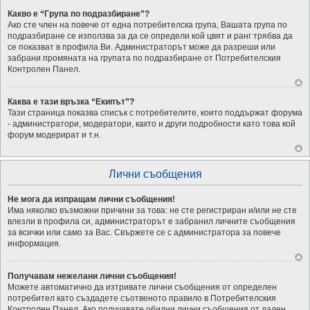
Какво е “Група по подразбиране”?
Ако сте член на повече от една потребителска група, Вашата група по
подразбиране се използва за да се определи кой цвят и ранг трябва да
се показват в профила Ви. Администраторът може да разреши или
забрани промяната на групата по подразбиране от Потребителския
Контролен Панел.
Каква е тази връзка “Екипът”?
Тази страница показва списък с потребителите, които поддържат форума
- администратори, модератори, както и други подробности като това кой
форум модерират и т.н.
Лични съобщения
Не мога да изпращам лични съобщения!
Има няколко възможни причини за това: не сте регистриран и/или не сте
влезли в профила си, администраторът е забранил личните съобщения
за всички или само за Вас. Свържете се с администратора за повече
информация.
Получавам нежелани лични съобщения!
Можете автоматично да изтривате лични съобщения от определен
потребител като създадете съотвеното правило в Потребителския
Контролен Панел. Ако получавате обидни лични съобщения от даден