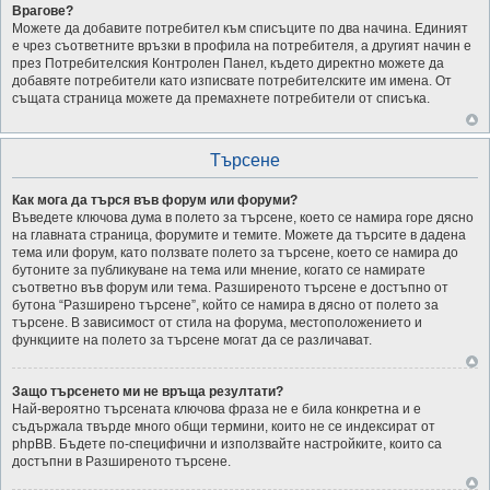
Врагове?
Можете да добавите потребител към списъците по два начина. Единият
е чрез съответните връзки в профила на потребителя, а другият начин е
през Потребителския Контролен Панел, където директно можете да
добавяте потребители като изписвате потребителските им имена. От
същата страница можете да премахнете потребители от списъка.
Търсене
Как мога да търся във форум или форуми?
Въведете ключова дума в полето за търсене, което се намира горе дясно
на главната страница, форумите и темите. Можете да търсите в дадена
тема или форум, като ползвате полето за търсене, което се намира до
бутоните за публикуване на тема или мнение, когато се намирате
съответно във форум или тема. Разширеното търсене е достъпно от
бутона “Разширено търсене”, който се намира в дясно от полето за
търсене. В зависимост от стила на форума, местоположението и
функциите на полето за търсене могат да се различават.
Защо търсенето ми не връща резултати?
Най-вероятно търсената ключова фраза не е била конкретна и е
съдържала твърде много общи термини, които не се индексират от
phpBB. Бъдете по-специфични и използвайте настройките, които са
достъпни в Разширеното търсене.