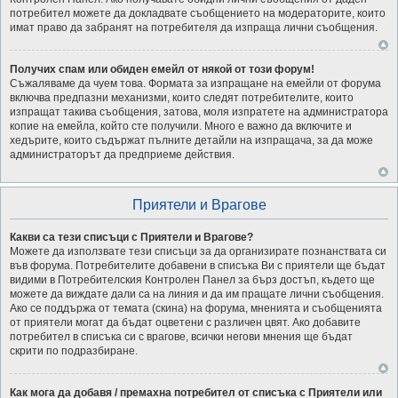
потребител можете да докладвате съобщението на модераторите, които
имат право да забранят на потребителя да изпраща лични съобщения.
Получих спам или обиден емейл от някой от този форум!
Съжаляваме да чуем това. Формата за изпращане на емейли от форума
включва предпазни механизми, които следят потребителите, които
изпращат такива съобщения, затова, моля изпратете на администратора
копие на емейла, който сте получили. Много е важно да включите и
хедърите, които съдържат пълните детайли на изпращача, за да може
администраторът да предприеме действия.
Приятели и Врагове
Какви са тези списъци с Приятели и Врагове?
Можете да използвате тези списъци за да организирате познанствата си
във форума. Потребителите добавени в списъка Ви с приятели ще бъдат
видими в Потребителския Контролен Панел за бърз достъп, където ще
можете да виждате дали са на линия и да им пращате лични съобщения.
Ако се поддържа от темата (скина) на форума, мненията и съобщенията
от приятели могат да бъдат оцветени с различен цвят. Ако добавите
потребител в списъка си с врагове, всички негови мнения ще бъдат
скрити по подразбиране.
Как мога да добавя / премахна потребител от списъка с Приятели или