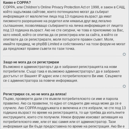
Какво е COPPA?
COPPA, или Children’s Online Privacy Protection Act от 1998, е закон в САЩ,
който задължава сайтове, които потенциално могат да събират
информация от малолетни лица под 13 годишна възраст да имат
писменото разрешение на родител или някакъв друг вид легално
съглашение, позволяващо събирането на лична информация от лицето
под 13 годишна възраст. Ако не сте сигурни, че това е приложимо за Вас,
като някой, който се опитва да се регистрира или за сайта, в който се
опитвате да се регистрирате, моля потърсете правен съвет. Моля,
имайте предвид, че phpBB Limited и собственикът на този форум не могат
да предложат правни съвети по тази точка.
Защо не мога да се регистрирам
Възможно е администраторът да е забранил регистрацията на нови
потребители. Също така е възможно администраторът да е забранил
достъпът от Вашият IP адрес или с потребителското Ви име. Свържете
се с администратора за повече информация.
Регистрирах се, но не мога да вляза!
Първо, проверете дали сте въвели потребителското си име и парола
правилно. Ако са правилни, то едно от следните две неща може да се е
случило. Ако COPPA поддръжката е включена и сте избрали, че сте под 13
годишна възраст по време на регистрацията, то ще трябва да изпълните
инструкциите, които сте получили. Някои форуми изискват активация на
потребителското име, или от вас самия или от администратор. Тази
информаия ще Ви бъде предоставена по време на регистрация. Ако Ви е