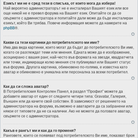
Езикът ми не е сред тези в списъка, от които мога да избера!
Най вероятно администраторът не е инсталирал Вашият език или все
още никой не е превел форума на Вашият език. Опитайте се да се
свържете с администратора и попитайте дали може да бъде инсталиран
езикът, който Ви трябва. Повече информация можете да намерите на
phpBB
®.
Какви са тези картинки до потребителското ми име?
Има два вида картинки, които могат да бъдат до потребителското Ви име,
когато се разглеждат теми или мнения. Едната може да е изображение,
асоциирано с вашия ранг, най-често във формата на звезди, квадратчета
или точки, индикиращи колко мнения сте публикувал или Вашият статус
във форума. Другата картинка, обикновено по-голяма, е известна като
аватар и обикновено е уникална или персонална за всеки потребител.
Как да си сложа аватар?
В Потребителския Контролен Панел, в раздел “Профил” можете да
добавите аватар от един от следните четири типа: Gravatar, Галерия,
Външен или да качите свой собствен. В зависимост от решението на
администратора на форума, възможно е аватарите да са забранени или
някои от типовете да не са налични. Ако не можете да ползвате аватар,
свържете се с администратора.
Какъв е рангът ми и как да го променя?
Ранговете, които се появяват под потребителското Ви име, показват броя