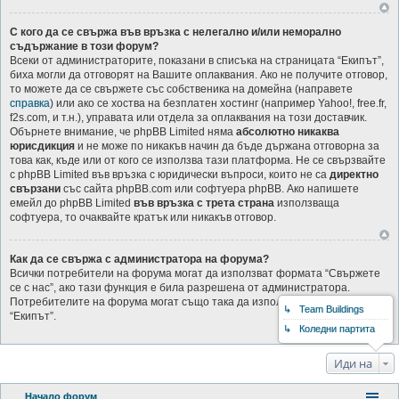
С кого да се свържа във връзка с нелегално и/или неморално
съдържание в този форум?
Всеки от администраторите, показани в списъка на страницата “Екипът”,
биха могли да отговорят на Вашите оплаквания. Ако не получите отговор,
то можете да се свържете със собственика на домейна (направете
справка
) или ако се хоства на безплатен хостинг (например Yahoo!, free.fr,
f2s.com, и т.н.), управата или отдела за оплаквания на този доставчик.
Обърнете внимание, че phpBB Limited няма
абсолютно никаква
юрисдикция
и не може по никакъв начин да бъде държана отговорна за
това как, къде или от кого се използва тази платформа. Не се свързвайте
с phpBB Limited във връзка с юридически въпроси, които не са
директно
свързани
със сайта phpBB.com или софтуера phpBB. Ако напишете
емейл до phpBB Limited
във връзка с трета страна
използваща
софтуера, то очаквайте кратък или никакъв отговор.
Как да се свържа с администратора на форума?
Всички потребители на форума могат да използват формата “Свържете
се с нас”, ако тази функция е била разрешена от администратора.
Потребителите на форума могат също така да използват връзката
↳ Team Buildings
“Екипът”.
↳ Коледни партита
Иди на
Начало форум