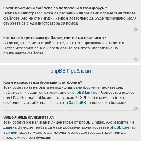
Какви прикачени файлове са позволени в този форум?
Всеки администратор може да разреши или забрани определени типове
файлове. Ако не сте сигурни какво е позволено да бъде прикачвано, моля
свържете се с Администратора за помощ.
Как да намеря всички файлове, които съм прикачвал?
За да видите списък с файловете, които сте прикачвали, отидете в
Потребителския панел и последвайте връзката Управление на
прикачените файлове.
phpBB Проблеми
Кой е написал тази форумна платформа?
Този софтуер (в неговата немодифицирана форма) е произведен,
публикуван и защитен от копиране от
phpBB Limited
. Разпространява се
под GNU General Public лиценз, версия 2 (GPL-2.0) и може да бъде
свободно дистрибутиран. Посетете
За phpBB
за повече информация.
Защо я няма функцията X?
Този софтуер е написан и лицензиран от phpBB Limited. Ако мислите, че
дадена функция трябва да бъде добавена, моля посетете
phpBB център
за идеи
, където можете да гласувате за съществуващи идеи или да
предложите нови функции.