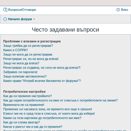
Въпроси/Отговори
Влез
Начало форум
Често задавани въпроси
Проблеми с влизане и регистрация
Защо трябва да се регистрирам?
Какво е COPPA?
Защо не мога да се регистрирам
Регистрирах се, но не мога да вляза!
Защо не мога да вляза?
Регистрирах се отдавна, но сега не мога да вляза?!
Забравих си паролата!
Защо излизам автоматично?
Какво прави “Изтрий всички бисквитки от форума”?
Потребителски настройки
Как да си променя настройките?
Как да скрия потребителското си име от списъка с потребителите на линия?
Времената не са правилни!
Промених си часовата зона, но времето все още е грешно!
Езикът ми не е сред тези в списъка, от които мога да избера!
Какви са тези картинки до потребителското ми име?
Как да си сложа аватар?
Какъв е рангът ми и как да го променя?