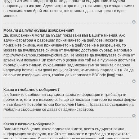
трудно четимо и модератор може да промени съдържанието му или
направо да го изтрие. Администратора също така може да е задал лимит
на максималния брой емотикони, които могат да се съдържат в едно
мнение.
Мога ли да публикувам изображения?
Да, изображения могат да бъдат показвани във Вашите мнения. Ако
администратора е разрешил прикачването на файлове, можете да
прикачите снимка. Ако прикачването на файлове не е разрешено, то
можете да публикувате снимка от публично достъпен сървър, например
http://www.example.com/my-picture.gif. Не можете да публикувате снимка от
връзка към локалния Ви компютър (освен ако той не е публично достъпен
сървър), нито снимки, съхранявани зад механизъм за защита с парола,
например hotmail или gmail пощи, сайтове, изискващи парола и т.н. За да
се покаже изображението, трябва да използвате BBCode [img] тага.
Какво е глобално съобщение?
Глобалните съобщения съдържат важна информация и трябва да ги
прочетете, когато е възможно. Те ще се показват най-горе на всеки форум
и във Вашия Потребителски Контролен Панел. Правата за създаване на
глобални съобщения се дават от администратора.
Какво е важно съобщение?
Важните съобщения, както подсказва името, често съдържат важна
информация за форума, в който се намирате и трябва да ги прочетете,