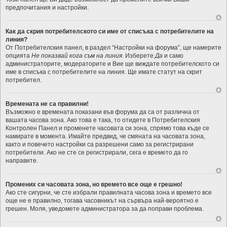
предпочитания и настройки.
Как да скрия потребителското си име от списъка с потребителите на
линия?
От Потребителския панел, в раздел “Настройки на форума”, ще намерите
опцията
Не показвай кога съм на линия
. Изберете
Да
и само
администраторите, модераторите и Вие ще виждате потребителското си
име в списъка с потребителите на линия. Ще имате статут на скрит
потребител.
Времената не са правилни!
Възможно е времената показани във форума да са от различна от
вашата часова зона. Ако това е така, то отидете в Потребителския
Контролен Панел и променете часовата си зона, спрямо това къде се
намирате в момента. Имайте предвид, че смяната на часовата зона,
както и повечето настройки са разрешени само за регистрирани
потребители. Ако не сте се регистрирали, сега е времето да го
направите.
Промених си часовата зона, но времето все още е грешно!
Ако сте сигурни, че сте избрали правилната часова зона и времето все
още не е правилно, тогава часовникът на сървъра най-вероятно е
грешен. Моля, уведомете администратора за да поправи проблема.