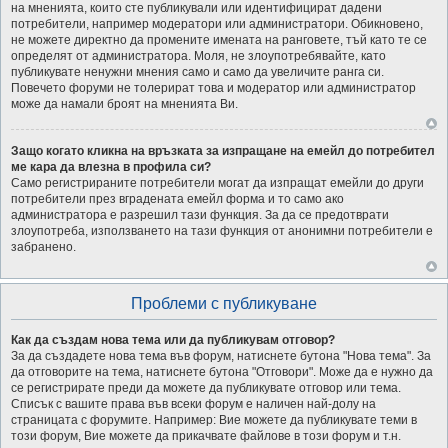
на мненията, които сте публикували или идентифицират дадени
потребители, например модератори или администратори. Обикновено,
не можете директно да промените имената на ранговете, тъй като те се
определят от администратора. Моля, не злоупотребявайте, като
публикувате ненужни мнения само и само да увеличите ранга си.
Повечето форуми не толерират това и модератор или администратор
може да намали броят на мненията Ви.
Защо когато кликна на връзката за изпращане на емейл до потребител
ме кара да влезна в профила си?
Само регистрираните потребители могат да изпращат емейли до други
потребители през вградената емейл форма и то само ако
администратора е разрешил тази функция. За да се предотврати
злоупотреба, използването на тази функция от анонимни потребители е
забранено.
Проблеми с публикуване
Как да създам нова тема или да публикувам отговор?
За да създадете нова тема във форум, натиснете бутона "Нова тема". За
да отговорите на тема, натиснете бутона "Отговори". Може да е нужно да
се регистрирате преди да можете да публикувате отговор или тема.
Списък с вашите права във всеки форум е наличен най-долу на
страницата с форумите. Например: Вие можете да публикувате теми в
този форум, Вие можете да прикачвате файлове в този форум и т.н.