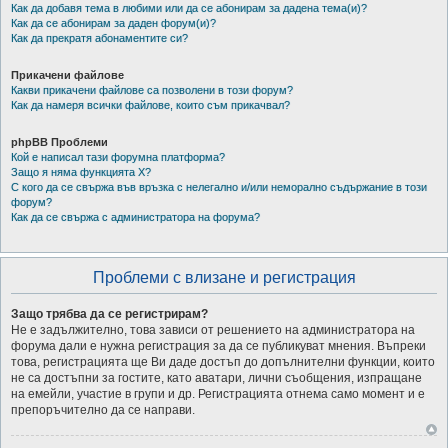
Как да добавя тема в любими или да се абонирам за дадена тема(и)?
Как да се абонирам за даден форум(и)?
Как да прекратя абонаментите си?
Прикачени файлове
Какви прикачени файлове са позволени в този форум?
Как да намеря всички файлове, които съм прикачвал?
phpBB Проблеми
Кой е написал тази форумна платформа?
Защо я няма функцията X?
С кого да се свържа във връзка с нелегално и/или неморално съдържание в този
форум?
Как да се свържа с администратора на форума?
Проблеми с влизане и регистрация
Защо трябва да се регистрирам?
Не е задължително, това зависи от решението на администратора на
форума дали е нужна регистрация за да се публикуват мнения. Въпреки
това, регистрацията ще Ви даде достъп до допълнителни функции, които
не са достъпни за гостите, като аватари, лични съобщения, изпращане
на емейли, участие в групи и др. Регистрацията отнема само момент и е
препоръчително да се направи.