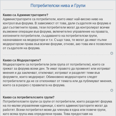
Потребителски нива и Групи
Какво са Администраторите?
Администраторите са потребители, които имат най-високо ниво на
контрол във форума. В зависимост от това, дали създателя на форума е
дал съответните права, тези потребители могат да контролират всички
възможни операции във форума, включително управление на правата,
изгонените потребители, създаването на потребителски групи,
назначаване на модератори и т.н. Също така, те могат да имат пълни
модераторски права във всички форуми, отново, ако това им е позволено
от създателя на форума.
Какво са Модераторите?
Модераторите са потребители (или група от потребители), които се
грижат за форума всеки ден. Те имат правото да променят или изтриват
мнения и да заключват, отключват, изтриват и разделят теми във
форумите, които модерират. Обикновено модераторите следят
потребителите да не се отклоняват от темата или да публикуват мнения,
които са в разрез с правилата на форума.
Какво са потребителските групи?
Потребителските групи са групи от потребители, които разделят форума
на по-малки управляеми единици, с които администраторите могат да
работят. Всеки потребител може да членува в една или повече групи,
като всяка група има определени права. Това предоставя на