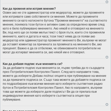
Как да променя или изтрия мнение?
Освен ако не сте администратор или модератор, можете да променяте
или изтривате само собствените си мнения. Можете да промените
мнението си като натиснете бутона "Промени мнението" на съответното
мнение, понякога този бутон е активен само за определено време след
като е било публикувано мнението. Ако някой е отговорил на мнението
Ви, под него ще се появи мелък текст с броя пъти, които сте променяли
мнението, както и датата и часа; този текст няма да се появи ако
модератор или администратор променят мнението Ви, въпреки че могат
да оставят коментар за причината за промяната на мнението Ви, ако
преценят. Важно е да се отбележи, че обикновените потребители не
могат да изтирват мненията си, ако някой им е отговорил.
Как да добавя подпис към мненията си?
За да добавите подпис към мненията си, първо трябва да го създадете
през Потребителския Контролен Панел. След като направите това,
можете да изберете
Добави подпис
опцията при публикуване на мнение
за да прикачите подписа си. Също така можете да добавяте подписа си
по подразбиране към всички мнения като изберете съответния радио
бутон в Потребителския Контролен Панел. Ако го направите, въпреки
това ще можете да избирате дали подписът Ви да се прилага към
индивидуални мнения като изберете съответната опция при
публикуване.