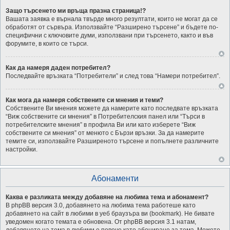
Защо търсенето ми връща празна страница!?
Вашата заявка е върнала твърде много резултати, които не могат да се
обработят от сървъра. Използвайте “Разширено търсене” и бъдете по-
специфични с ключовите думи, използвани при търсенето, както и във
форумите, в които се търси.
Как да намеря даден потребител?
Последвайте връзката “Потребители” и след това “Намери потребител”.
Как мога да намеря собствените си мнения и теми?
Собствените Ви мнения можете да намерите като последвате връзката
“Виж собствените си мнения” в Потребителския панел или “Търси в
потребителските мнения” в профила Ви или като изберете “Виж
собствените си мнения” от менюто с Бързи връзки. За да намерите
темите си, използвайте Разширеното търсене и попълнете различните
настройки.
Абонаменти
Каква е разликата между добавяне на любима тема и абонамент?
В phpBB версия 3.0, добавянето на любима тема работеше като
добавянето на сайт в любими в уеб браузъра ви (bookmark). Не бивате
уведомен когато темата е обновена. От phpBB версия 3.1 натам,