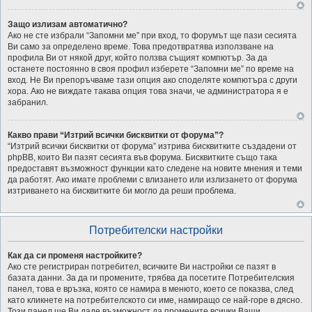
Защо излизам автоматично?
Ако не сте избрали “Запомни ме” при вход, то форумът ще пази сесията
Ви само за определено време. Това предотвратява използване на
профила Ви от някой друг, който ползва същият компютър. За да
останете постоянно в своя профил изберете “Запомни ме” по време на
вход. Не Ви препоръчваме тази опция ако споделяте компютъра с други
хора. Ако не виждате такава опция това значи, че администратора я е
забранил.
Какво прави “Изтрий всички бисквитки от форума”?
“Изтрий всички бисквитки от форума” изтрива бисквитките създадени от
phpBB, които Ви пазят сесията във форума. Бисквитките също така
предоставят възможност функции като следене на новите мнения и теми
да работят. Ако имате проблеми с влизането или излизането от форума
изтриването на бисквитките би могло да реши проблема.
Потребителски настройки
Как да си променя настройките?
Ако сте регистриран потребител, всичките Ви настройки се пазят в
базата данни. За да ги промените, трябва да посетите Потребителския
панел, това е връзка, която се намира в менюто, което се показва, след
като кликнете на потребителското си име, намиращо се най-горе в дясно.
Този панел ще Ви даде възможност да промените всички Ваши