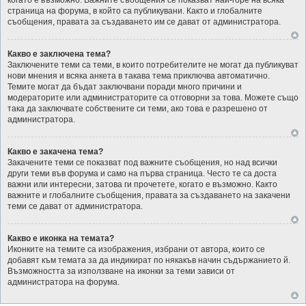
когато е възможно. Важните съобщения се показват най-горе на всяка
страница на форума, в който са публикувани. Както и глобалните
съобщения, правата за създаването им се дават от администратора.
Какво е заключена тема?
Заключените теми са теми, в които потребителите не могат да публикуват
нови мнения и всяка анкета в такава тема приключва автоматично.
Темите могат да бъдат заключвани поради много причини и
модераторите или администраторите са отговорни за това. Можете също
така да заключвате собствените си теми, ако това е разрешено от
администратора.
Какво е закачена тема?
Закачените теми се показват под важните съобщения, но над всички
други теми във форума и само на първа страница. Често те са доста
важни или интересни, затова ги прочетете, когато е възможно. Както
важните и глобалните съобщения, правата за създаването на закачени
теми се дават от администратора.
Какво е иконка на темата?
Иконките на темите са изображения, избрани от автора, които се
добавят към темата за да индикират по някакъв начин съдържанието й.
Възможността за използване на иконки за теми зависи от
администратора на форума.