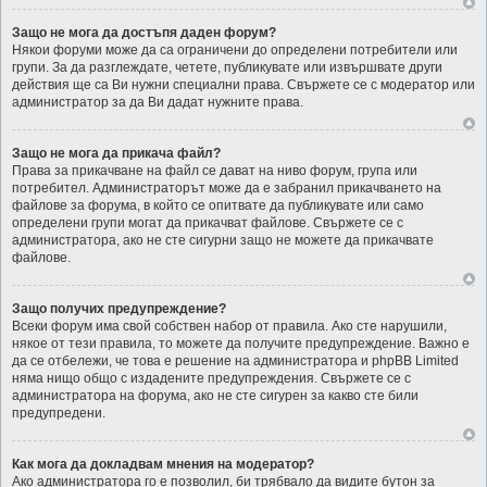
Защо не мога да достъпя даден форум?
Някои форуми може да са ограничени до определени потребители или
групи. За да разглеждате, четете, публикувате или извършвате други
действия ще са Ви нужни специални права. Свържете се с модератор или
администратор за да Ви дадат нужните права.
Защо не мога да прикача файл?
Права за прикачване на файл се дават на ниво форум, група или
потребител. Администраторът може да е забранил прикачването на
файлове за форума, в който се опитвате да публикувате или само
определени групи могат да прикачват файлове. Свържете се с
администратора, ако не сте сигурни защо не можете да прикачвате
файлове.
Защо получих предупреждение?
Всеки форум има свой собствен набор от правила. Ако сте нарушили,
някое от тези правила, то можете да получите предупреждение. Важно е
да се отбележи, че това е решение на администратора и phpBB Limited
няма нищо общо с издадените предупреждения. Свържете се с
администратора на форума, ако не сте сигурен за какво сте били
предупредени.
Как мога да докладвам мнения на модератор?
Ако администратора го е позволил, би трябвало да видите бутон за