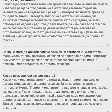
Как да създам анкета?
Когато публикувате нова тема или променяте първото мнение на темата,
изберете раздела “Създаване на анкета” под главната форма на
мнението; ако не виждате този раздел, най-вероятно нямате права да
създавате анкети. Въведете въпрос на анкетата и най-малко два
възможни отговора в съответните полета, като се убедите, че всеки
отговор е на отделен ред. Също така можете да избирате броя гласове,
които потребителите могат да дават от полето “Брой гласове на
потребител”, време, за което да е активна анкетата в дни (0 за винаги
активна) и да настройвате възможността потребителите да променят
гласа си.
Защо не мога да добавя повече възможни отговори към анкетата?
Максималният брой възможни отговори се определя от администратора.
Ако мислите, че Ви трябват повече от позволения брой възможни
отговори, моля свържете се с администратора.
Как да променя или изтрия анкета?
Както и при мненията, анкетите могат да бъдат променяни само от
автора, модератор или администратор. За да промените анкета,
натиснете бутона "Промени мнението" на първото мнение в темата. Ако
все още никой не е гласувал, можете да промените или изтриете
възможен отговор, обаче, ако някой е гласувал, само модератор или
администратор имат право да променят или изтрият възможния отговор.
Така се предотвратява подмяната на гласове преди да е приключила
анкетата.