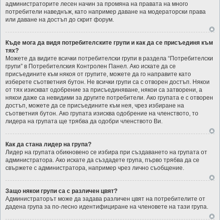
администраторите лесен начин за промяна на правата на много
потребители наведнъж, като например даване на модераторски права
или даване на достъп до скрит форум.
Къде мога да видя потребителските групи и как да се присъединя към
тях?
Можете да видите всички потребителски групи в раздела “Потребителски
групи” в Потребителския Контролен Панел. Ако искате да се
присъедините към някоя от групите, можете да го направите като
изберете съответния бутон. Не всички групи са с отворен достъп. Някои
от тях изискват одобрение за присъединяване, някои са затворени, а
някои даже са невидими за другите потребители. Ако групата е с отворен
достъп, можете да се присъедините към нея, чрез избиране на
съответния бутон. Ако групата изисква одобрение на членството, то
лидера на групата ще трябва да одобри членството Ви.
Как да стана лидер на група?
Лидер на групата обикновено се избира при създаването на групата от
администратора. Ако искате да създадете група, първо трябва да се
свържете с администратора, например чрез лично съобщение.
Защо някои групи са с различен цвят?
Администраторът може да задава различен цвят на потребителите от
дадена група за по-лесно идентифициране на членовете на тази група.