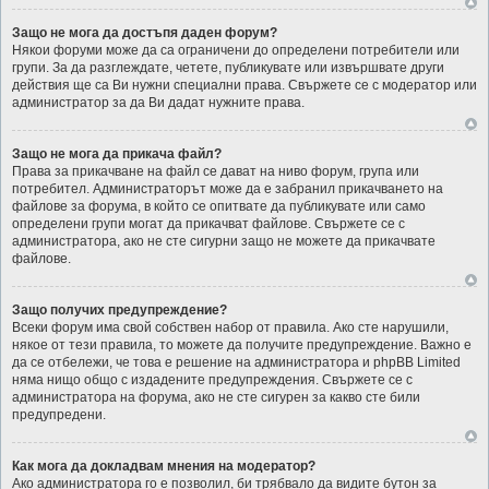
Защо не мога да достъпя даден форум?
Някои форуми може да са ограничени до определени потребители или
групи. За да разглеждате, четете, публикувате или извършвате други
действия ще са Ви нужни специални права. Свържете се с модератор или
администратор за да Ви дадат нужните права.
Защо не мога да прикача файл?
Права за прикачване на файл се дават на ниво форум, група или
потребител. Администраторът може да е забранил прикачването на
файлове за форума, в който се опитвате да публикувате или само
определени групи могат да прикачват файлове. Свържете се с
администратора, ако не сте сигурни защо не можете да прикачвате
файлове.
Защо получих предупреждение?
Всеки форум има свой собствен набор от правила. Ако сте нарушили,
някое от тези правила, то можете да получите предупреждение. Важно е
да се отбележи, че това е решение на администратора и phpBB Limited
няма нищо общо с издадените предупреждения. Свържете се с
администратора на форума, ако не сте сигурен за какво сте били
предупредени.
Как мога да докладвам мнения на модератор?
Ако администратора го е позволил, би трябвало да видите бутон за