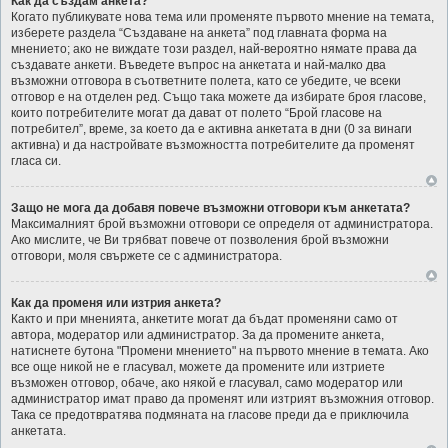
Как да създам анкета?
Когато публикувате нова тема или променяте първото мнение на темата,
изберете раздела “Създаване на анкета” под главната форма на
мнението; ако не виждате този раздел, най-вероятно нямате права да
създавате анкети. Въведете въпрос на анкетата и най-малко два
възможни отговора в съответните полета, като се убедите, че всеки
отговор е на отделен ред. Също така можете да избирате броя гласове,
които потребителите могат да дават от полето “Брой гласове на
потребител”, време, за което да е активна анкетата в дни (0 за винаги
активна) и да настройвате възможността потребителите да променят
гласа си.
Защо не мога да добавя повече възможни отговори към анкетата?
Максималният брой възможни отговори се определя от администратора.
Ако мислите, че Ви трябват повече от позволения брой възможни
отговори, моля свържете се с администратора.
Как да променя или изтрия анкета?
Както и при мненията, анкетите могат да бъдат променяни само от
автора, модератор или администратор. За да промените анкета,
натиснете бутона "Промени мнението" на първото мнение в темата. Ако
все още никой не е гласувал, можете да промените или изтриете
възможен отговор, обаче, ако някой е гласувал, само модератор или
администратор имат право да променят или изтрият възможния отговор.
Така се предотвратява подмяната на гласове преди да е приключила
анкетата.