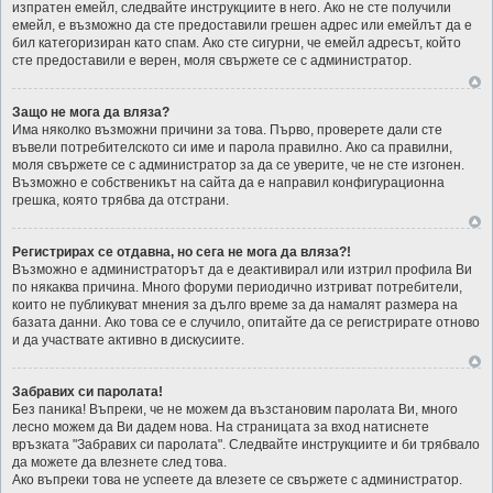
изпратен емейл, следвайте инструкциите в него. Ако не сте получили
емейл, е възможно да сте предоставили грешен адрес или емейлът да е
бил категоризиран като спам. Ако сте сигурни, че емейл адресът, който
сте предоставили е верен, моля свържете се с администратор.
Защо не мога да вляза?
Има няколко възможни причини за това. Първо, проверете дали сте
въвели потребителското си име и парола правилно. Ако са правилни,
моля свържете се с администратор за да се уверите, че не сте изгонен.
Възможно е собственикът на сайта да е направил конфигурационна
грешка, която трябва да отстрани.
Регистрирах се отдавна, но сега не мога да вляза?!
Възможно е администраторът да е деактивирал или изтрил профила Ви
по някаква причина. Много форуми периодично изтриват потребители,
които не публикуват мнения за дълго време за да намалят размера на
базата данни. Ако това се е случило, опитайте да се регистрирате отново
и да участвате активно в дискусиите.
Забравих си паролата!
Без паника! Въпреки, че не можем да възстановим паролата Ви, много
лесно можем да Ви дадем нова. На страницата за вход натиснете
връзката "Забравих си паролата". Следвайте инструкциите и би трябвало
да можете да влезнете след това.
Ако въпреки това не успеете да влезете се свържете с администратор.