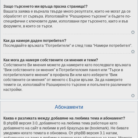
Защо търсенето ми връща празна страница!?
Вашата заявка е върнала твърде много резултати, които не могат да се
обработят от сървъра. Използвайте “Разширено търсене” и бъдете по-
специфични с ключовите думи, използвани при търсенето, както и във
форумите, в които се търси.
Как да намеря даден потребител?
Последвайте връзката “Потребители” и след това “Намери потребител”.
Как мога да намеря собствените си мнения и теми?
Собствените Ви мнения можете да намерите като последвате връзката
“Виж собствените си мнения” в Потребителския панел или “Търси в
потребителските мнения” в профила Ви или като изберете “Виж
собствените си мнения” от менюто с Бързи връзки. За да намерите
темите си, използвайте Разширеното търсене и попълнете различните
настройки.
Абонаменти
Каква е разликата между добавяне на любима тема и абонамент?
В phpBB версия 3.0, добавянето на любима тема работеше като
добавянето на сайт в любими в уеб браузъра ви (bookmark). Не бивате
уведомен когато темата е обновена. От phpBB версия 3.1 натам,