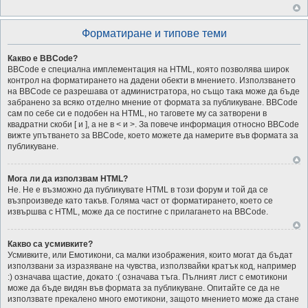
Форматиране и типове теми
Какво е BBCode?
BBCode е специална имплементация на HTML, която позволява широк
контрол на форматирането на дадени обекти в мнението. Използването
на BBCode се разрешава от администратора, но също така може да бъде
забранено за всяко отделно мнение от формата за публикуване. BBCode
сам по себе си е подобен на HTML, но таговете му са затворени в
квадратни скоби [ и ], а не в < и >. За повече информация относно BBCode
вижте упътването за BBCode, което можете да намерите във формата за
публикуване.
Мога ли да използвам HTML?
Не. Не е възможно да публикувате HTML в този форум и той да се
възпроизведе като такъв. Голяма част от форматирането, което се
извършва с HTML, може да се постигне с прилагането на BBCode.
Какво са усмивките?
Усмивките, или Емотикони, са малки изображения, които могат да бъдат
използвани за изразяване на чувства, използвайки кратък код, например
:) означава щастие, докато :( означава тъга. Пълният лист с емотикони
може да бъде видян във формата за публикуване. Опитайте се да не
използвате прекалено много емотикони, защото мнението може да стане