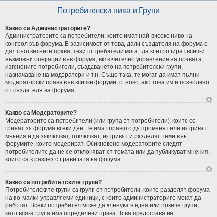
Потребителски нива и Групи
Какво са Администраторите?
Администраторите са потребители, които имат най-високо ниво на
контрол във форума. В зависимост от това, дали създателя на форума е
дал съответните права, тези потребители могат да контролират всички
възможни операции във форума, включително управление на правата,
изгонените потребители, създаването на потребителски групи,
назначаване на модератори и т.н. Също така, те могат да имат пълни
модераторски права във всички форуми, отново, ако това им е позволено
от създателя на форума.
Какво са Модераторите?
Модераторите са потребители (или група от потребители), които се
грижат за форума всеки ден. Те имат правото да променят или изтриват
мнения и да заключват, отключват, изтриват и разделят теми във
форумите, които модерират. Обикновено модераторите следят
потребителите да не се отклоняват от темата или да публикуват мнения,
които са в разрез с правилата на форума.
Какво са потребителските групи?
Потребителските групи са групи от потребители, които разделят форума
на по-малки управляеми единици, с които администраторите могат да
работят. Всеки потребител може да членува в една или повече групи,
като всяка група има определени права. Това предоставя на