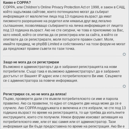
Какво е COPPA?
COPPA, или Children’s Online Privacy Protection Act от 1998, е закон в САЩ,
който задължава сайтове, които потенциално могат да събират
информация от малолетни лица под 13 годишна възраст да имат
писменото разрешение на родител или някакъв друг вид легално
съглашение, позволяващо събирането на лична информация от лицето
под 13 годишна възраст. Ако не сте сигурни, че това е приложимо за Вас,
като някой, който се опитва да се регистрира или за сайта, в който се
опитвате да се регистрирате, моля потърсете правен съвет. Моля,
имайте предвид, че phpBB Limited и собственикът на този форум не могат
да предложат правни съвети по тази точка.
Защо не мога да се регистрирам
Възможно е администраторът да е забранил регистрацията на нови
потребители. Също така е възможно администраторът да е забранил
достъпът от Вашият IP адрес или с потребителското Ви име. Свържете
се с администратора за повече информация.
Регистрирах се, но не мога да вляза!
Първо, проверете дали сте въвели потребителското си име и парола
правилно. Ако са правилни, то едно от следните две неща може да се е
случило. Ако COPPA поддръжката е включена и сте избрали, че сте под 13
годишна възраст по време на регистрацията, то ще трябва да изпълните
инструкциите, които сте получили. Някои форуми изискват активация на
потребителското име, или от вас самия или от администратор. Тази
информаия ще Ви бъде предоставена по време на регистрация. Ако Ви е