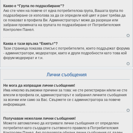
Какво е “Група по подразбиране”?
Ако сте член на повече от една потребителска група, Вашата група по
подразбиране се използва за да се определи кой цвят и ранг трябва да
се показват в профила Ви. Администраторът може да разреши или
забрани промяната на групата по подразбиране от Потребителския
Контролен Панел.
Каква е тази връзка “Екипът”?
Тази страница показва списък с потребителите, които поддържат форума
- администратори, модератори, както и други подробности като това кой
форум модерират и т.н.
Лични съобщения
Не мога да изпращам лични съобщения!
Има няколко възможни причини за това: не сте регистриран и/или не сте
влезли в профила си, администраторът е забранил личните съобщения
за всички или само за Вас. Свържете се с администратора за повече
информация.
Получавам нежелани лични съобщения!
Можете автоматично да изтривате лични съобщения от определен
потребител като създадете съотвеното правило в Потребителския
Контролен Панел. Ако получавате обидни лични съобщения от даден