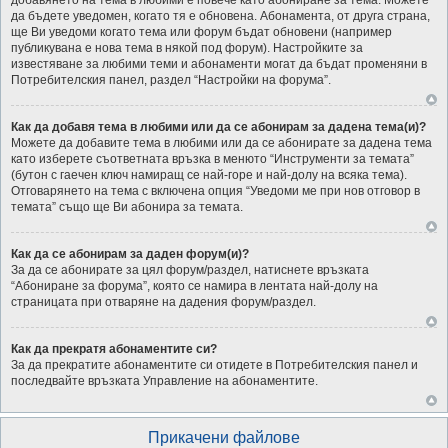
добавянето на тема в любими е повече като абониране за тема. Можете
да бъдете уведомен, когато тя е обновена. Абонамента, от друга страна,
ще Ви уведоми когато тема или форум бъдат обновени (например
публикувана е нова тема в някой под форум). Настройките за
известяване за любими теми и абонаменти могат да бъдат променяни в
Потребителския панел, раздел “Настройки на форума”.
Как да добавя тема в любими или да се абонирам за дадена тема(и)?
Можете да добавите тема в любими или да се абонирате за дадена тема
като изберете съответната връзка в менюто “Инструменти за темата”
(бутон с гаечен ключ намиращ се най-горе и най-долу на всяка тема).
Отговарянето на тема с включена опция “Уведоми ме при нов отговор в
темата” също ще Ви абонира за темата.
Как да се абонирам за даден форум(и)?
За да се абонирате за цял форум/раздел, натиснете връзката
“Абониране за форума”, която се намира в лентата най-долу на
страницата при отваряне на дадения форум/раздел.
Как да прекратя абонаментите си?
За да прекратите абонаментите си отидете в Потребителския панел и
последвайте връзката Управление на абонаментите.
Прикачени файлове