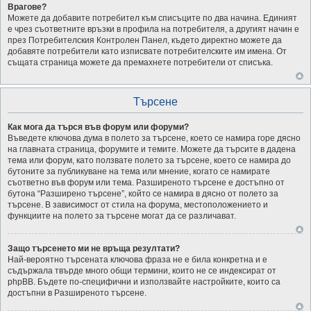
Врагове?
Можете да добавите потребител към списъците по два начина. Единият
е чрез съответните връзки в профила на потребителя, а другият начин е
през Потребителския Контролен Панел, където директно можете да
добавяте потребители като изписвате потребителските им имена. От
същата страница можете да премахнете потребители от списъка.
Търсене
Как мога да търся във форум или форуми?
Въведете ключова дума в полето за търсене, което се намира горе дясно
на главната страница, форумите и темите. Можете да търсите в дадена
тема или форум, като ползвате полето за търсене, което се намира до
бутоните за публикуване на тема или мнение, когато се намирате
съответно във форум или тема. Разширеното търсене е достъпно от
бутона “Разширено търсене”, който се намира в дясно от полето за
търсене. В зависимост от стила на форума, местоположението и
функциите на полето за търсене могат да се различават.
Защо търсенето ми не връща резултати?
Най-вероятно търсената ключова фраза не е била конкретна и е
съдържала твърде много общи термини, които не се индексират от
phpBB. Бъдете по-специфични и използвайте настройките, които са
достъпни в Разширеното търсене.