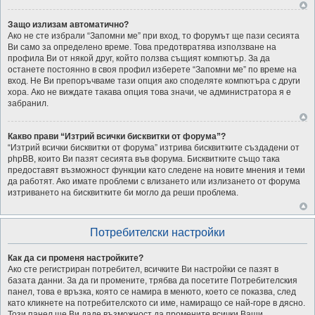
Защо излизам автоматично?
Ако не сте избрали “Запомни ме” при вход, то форумът ще пази сесията
Ви само за определено време. Това предотвратява използване на
профила Ви от някой друг, който ползва същият компютър. За да
останете постоянно в своя профил изберете “Запомни ме” по време на
вход. Не Ви препоръчваме тази опция ако споделяте компютъра с други
хора. Ако не виждате такава опция това значи, че администратора я е
забранил.
Какво прави “Изтрий всички бисквитки от форума”?
“Изтрий всички бисквитки от форума” изтрива бисквитките създадени от
phpBB, които Ви пазят сесията във форума. Бисквитките също така
предоставят възможност функции като следене на новите мнения и теми
да работят. Ако имате проблеми с влизането или излизането от форума
изтриването на бисквитките би могло да реши проблема.
Потребителски настройки
Как да си променя настройките?
Ако сте регистриран потребител, всичките Ви настройки се пазят в
базата данни. За да ги промените, трябва да посетите Потребителския
панел, това е връзка, която се намира в менюто, което се показва, след
като кликнете на потребителското си име, намиращо се най-горе в дясно.
Този панел ще Ви даде възможност да промените всички Ваши