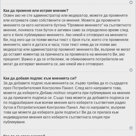
Как да променя или изтрия мнение?
Освен ако не сте администратор или модератор, можете да променяте
или изтривате само собствените си мнения. Можете да промените
мнението си като натиснете бутона "Промени мнението" на съответното
мнение, понякога този бутон е активен само за определено време след
като е било публикувано мнението. Ако някой е отговорил на мнението
Ви, под него ще се появи мелък текст с броя пъти, които сте променяли
мнението, както и датата и часа; този текст няма да се появи ако
модератор или администратор променят мнението Ви, въпреки че могат
да оставят коментар за причината за промяната на мнението Ви, ако
преценят. Важно е да се отбележи, че обикновените потребители не
могат да изтирват мненията си, ако някой им е отговорил.
Как да добавя подпис към мненията си?
За да добавите подпис към мненията си, първо трябва да го създадете
през Потребителския Контролен Панел. След като направите това,
можете да изберете
Добави подпис
опцията при публикуване на мнение
за да прикачите подписа си. Също така можете да добавяте подписа си
по подразбиране към всички мнения като изберете съответния радио
бутон в Потребителския Контролен Панел. Ако го направите, въпреки
това ще можете да избирате дали подписът Ви да се прилага към
индивидуални мнения като изберете съответната опция при
публикуване.