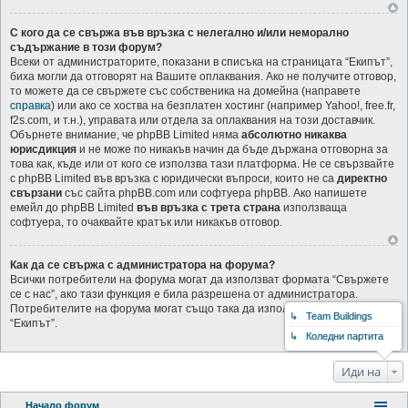
С кого да се свържа във връзка с нелегално и/или неморално
съдържание в този форум?
Всеки от администраторите, показани в списъка на страницата “Екипът”,
биха могли да отговорят на Вашите оплаквания. Ако не получите отговор,
то можете да се свържете със собственика на домейна (направете
справка
) или ако се хоства на безплатен хостинг (например Yahoo!, free.fr,
f2s.com, и т.н.), управата или отдела за оплаквания на този доставчик.
Обърнете внимание, че phpBB Limited няма
абсолютно никаква
юрисдикция
и не може по никакъв начин да бъде държана отговорна за
това как, къде или от кого се използва тази платформа. Не се свързвайте
с phpBB Limited във връзка с юридически въпроси, които не са
директно
свързани
със сайта phpBB.com или софтуера phpBB. Ако напишете
емейл до phpBB Limited
във връзка с трета страна
използваща
софтуера, то очаквайте кратък или никакъв отговор.
Как да се свържа с администратора на форума?
Всички потребители на форума могат да използват формата “Свържете
се с нас”, ако тази функция е била разрешена от администратора.
Потребителите на форума могат също така да използват връзката
↳ Team Buildings
“Екипът”.
↳ Коледни партита
Иди на
Начало форум