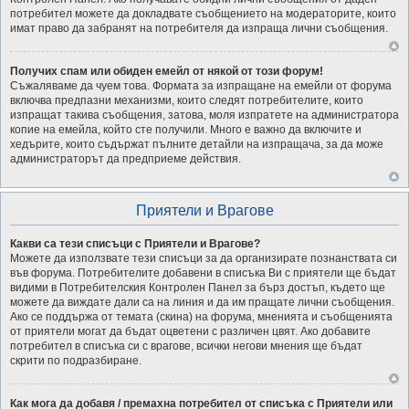
потребител можете да докладвате съобщението на модераторите, които
имат право да забранят на потребителя да изпраща лични съобщения.
Получих спам или обиден емейл от някой от този форум!
Съжаляваме да чуем това. Формата за изпращане на емейли от форума
включва предпазни механизми, които следят потребителите, които
изпращат такива съобщения, затова, моля изпратете на администратора
копие на емейла, който сте получили. Много е важно да включите и
хедърите, които съдържат пълните детайли на изпращача, за да може
администраторът да предприеме действия.
Приятели и Врагове
Какви са тези списъци с Приятели и Врагове?
Можете да използвате тези списъци за да организирате познанствата си
във форума. Потребителите добавени в списъка Ви с приятели ще бъдат
видими в Потребителския Контролен Панел за бърз достъп, където ще
можете да виждате дали са на линия и да им пращате лични съобщения.
Ако се поддържа от темата (скина) на форума, мненията и съобщенията
от приятели могат да бъдат оцветени с различен цвят. Ако добавите
потребител в списъка си с врагове, всички негови мнения ще бъдат
скрити по подразбиране.
Как мога да добавя / премахна потребител от списъка с Приятели или