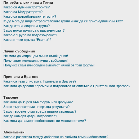
Потребителски нива и Групи
Какво са Администраторите?
Какво са Модераторите?
Какво са потребителските групи?
Къде мога да видя потребителските групи и как да се присъединя към тях?
Как да стана лидер на група?
Защо някои групи са с различен цвят?
Какво е “Група по подразбиране”?
Каква е тази връзка “Екипът”?
Лични съобщения
Не мога да изпращам лични съобщения!
Получавам нежелани лични съобщения!
Получих спам или обиден емейл от някой от този форум!
Приятели и Врагове
Какви са тези списъци с Приятели и Врагове?
Как мога да добавя / премахна потребител от списъка с Приятели или Врагове?
Търсене
Как мога да търся във форум или форуми?
Защо търсенето ми не връща резултати?
Защо търсенето ми връща празна страница!?
Как да намеря даден потребител?
Как мога да намеря собствените си мнения и теми?
Абонаменти
Каква е разликата между добавяне на любима тема и абонамент?