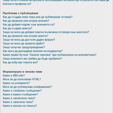
Защо когато кликна на връзката за изпращане на емейл до потребител ме кара да
влезна в профила си?
Проблеми с публикуване
Как да създам нова тема или да публикувам отговор?
Как да променя или изтрия мнение?
Как да добавя подпис към мненията си?
Как да създам анкета?
Защо не мога да добавя повече възможни отговори към анкетата?
Как да променя или изтрия анкета?
Защо не мога да достъпя даден форум?
Защо не мога да прикача файл?
Защо получих предупреждение?
Как мога да докладвам мнения на модератор?
Какво прави бутона “Запази чернова” при публикуване на мнение/тема?
Защо мнението ми трябва да бъде одобрено?
Как да избутам темата ми?
Форматиране и типове теми
Какво е BBCode?
Мога ли да използвам HTML?
Какво са усмивките?
Мога ли да публикувам изображения?
Какво е глобално съобщение?
Какво е важно съобщение?
Какво е заключена тема?
Какво е закачена тема?
Какво е иконка на темата?