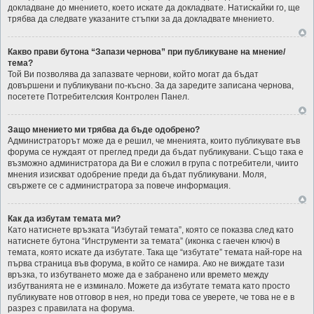
докладване до мнението, което искате да докладвате. Натискайки го, ще
трябва да следвате указаните стъпки за да докладвате мнението.
Какво прави бутона “Запази чернова” при публикуване на мнение/
тема?
Той Ви позволява да запазвате чернови, който могат да бъдат
довършени и публикувани по-късно. За да заредите записана чернова,
посетете Потребителския Контролен Панел.
Защо мнението ми трябва да бъде одобрено?
Администраторът може да е решил, че мненията, които публикувате във
форума се нуждаят от преглед преди да бъдат публикувани. Също така е
възможно администратора да Ви е сложил в група с потребители, чиито
мнения изискват одобрение преди да бъдат публикувани. Моля,
свържете се с администратора за повече информация.
Как да избутам темата ми?
Като натиснете връзката “Избутай темата”, която се показва след като
натиснете бутона “Инструменти за темата” (иконка с гаечен ключ) в
темата, която искате да избутате. Така ще “избутате” темата най-горе на
първа страница във форума, в който се намира. Ако не виждате тази
връзка, то избутването може да е забранено или времето между
избутванията не е изминало. Можете да избутате темата като просто
публикувате нов отговор в нея, но преди това се уверете, че това не е в
разрез с правилата на форума.