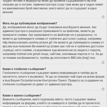
трудно четимо и модератор може да промени съдържанието му или
направо да го изтрие. Администратора също така може да е задал лимит
на максималния брой емотикони, които могат да се съдържат в едно
мнение.
Мога ли да публикувам изображения?
Да, изображения могат да бъдат показвани във Вашите мнения. Ако
администратора е разрешил прикачването на файлове, можете да
прикачите снимка. Ако прикачването на файлове не е разрешено, то
можете да публикувате снимка от публично достъпен сървър, например
http://www.example.com/my-picture.gif. Не можете да публикувате снимка от
връзка към локалния Ви компютър (освен ако той не е публично достъпен
сървър), нито снимки, съхранявани зад механизъм за защита с парола,
например hotmail или gmail пощи, сайтове, изискващи парола и т.н. За да
се покаже изображението, трябва да използвате BBCode [img] тага.
Какво е глобално съобщение?
Глобалните съобщения съдържат важна информация и трябва да ги
прочетете, когато е възможно. Те ще се показват най-горе на всеки форум
и във Вашия Потребителски Контролен Панел. Правата за създаване на
глобални съобщения се дават от администратора.
Какво е важно съобщение?
Важните съобщения, както подсказва името, често съдържат важна
информация за форума, в който се намирате и трябва да ги прочетете,