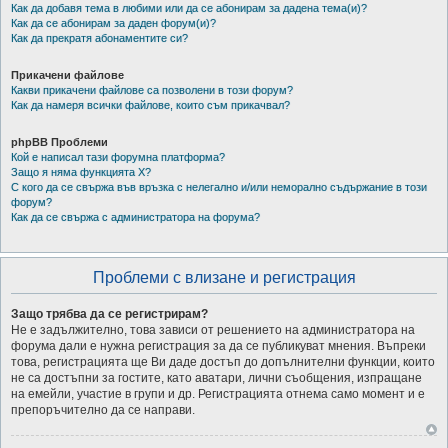
Как да добавя тема в любими или да се абонирам за дадена тема(и)?
Как да се абонирам за даден форум(и)?
Как да прекратя абонаментите си?
Прикачени файлове
Какви прикачени файлове са позволени в този форум?
Как да намеря всички файлове, които съм прикачвал?
phpBB Проблеми
Кой е написал тази форумна платформа?
Защо я няма функцията X?
С кого да се свържа във връзка с нелегално и/или неморално съдържание в този
форум?
Как да се свържа с администратора на форума?
Проблеми с влизане и регистрация
Защо трябва да се регистрирам?
Не е задължително, това зависи от решението на администратора на
форума дали е нужна регистрация за да се публикуват мнения. Въпреки
това, регистрацията ще Ви даде достъп до допълнителни функции, които
не са достъпни за гостите, като аватари, лични съобщения, изпращане
на емейли, участие в групи и др. Регистрацията отнема само момент и е
препоръчително да се направи.