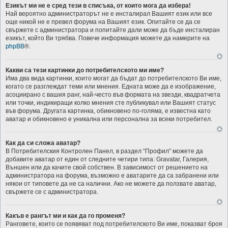
Езикът ми не е сред тези в списъка, от които мога да избера!
Най вероятно администраторът не е инсталирал Вашият език или все
още никой не е превел форума на Вашият език. Опитайте се да се
свържете с администратора и попитайте дали може да бъде инсталиран
езикът, който Ви трябва. Повече информация можете да намерите на
phpBB
®.
Какви са тези картинки до потребителското ми име?
Има два вида картинки, които могат да бъдат до потребителското Ви име,
когато се разглеждат теми или мнения. Едната може да е изображение,
асоциирано с вашия ранг, най-често във формата на звезди, квадратчета
или точки, индикиращи колко мнения сте публикувал или Вашият статус
във форума. Другата картинка, обикновено по-голяма, е известна като
аватар и обикновено е уникална или персонална за всеки потребител.
Как да си сложа аватар?
В Потребителския Контролен Панел, в раздел “Профил” можете да
добавите аватар от един от следните четири типа: Gravatar, Галерия,
Външен или да качите свой собствен. В зависимост от решението на
администратора на форума, възможно е аватарите да са забранени или
някои от типовете да не са налични. Ако не можете да ползвате аватар,
свържете се с администратора.
Какъв е рангът ми и как да го променя?
Ранговете, които се появяват под потребителското Ви име, показват броя