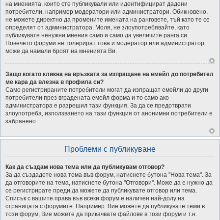
на мненията, които сте публикували или идентифицират дадени
потребители, например модератори или администратори. Обикновено,
не можете директно да промените имената на ранговете, тъй като те се
определят от администратора. Моля, не злоупотребявайте, като
публикувате ненужни мнения само и само да увеличите ранга си.
Повечето форуми не толерират това и модератор или администратор
може да намали броят на мненията Ви.
Защо когато кликна на връзката за изпращане на емейл до потребител
ме кара да влезна в профила си?
Само регистрираните потребители могат да изпращат емейли до други
потребители през вградената емейл форма и то само ако
администратора е разрешил тази функция. За да се предотврати
злоупотреба, използването на тази функция от анонимни потребители е
забранено.
Проблеми с публикуване
Как да създам нова тема или да публикувам отговор?
За да създадете нова тема във форум, натиснете бутона "Нова тема". За
да отговорите на тема, натиснете бутона "Отговори". Може да е нужно да
се регистрирате преди да можете да публикувате отговор или тема.
Списък с вашите права във всеки форум е наличен най-долу на
страницата с форумите. Например: Вие можете да публикувате теми в
този форум, Вие можете да прикачвате файлове в този форум и т.н.