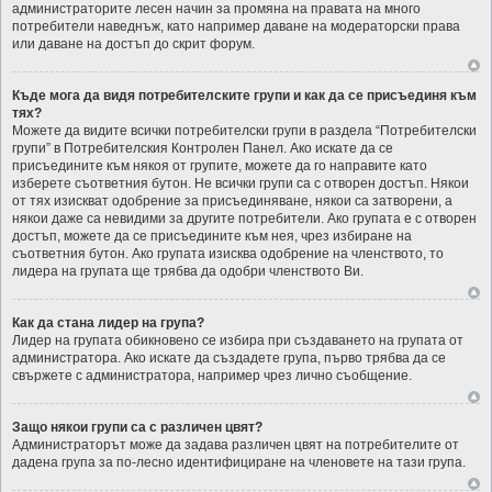
администраторите лесен начин за промяна на правата на много
потребители наведнъж, като например даване на модераторски права
или даване на достъп до скрит форум.
Къде мога да видя потребителските групи и как да се присъединя към
тях?
Можете да видите всички потребителски групи в раздела “Потребителски
групи” в Потребителския Контролен Панел. Ако искате да се
присъедините към някоя от групите, можете да го направите като
изберете съответния бутон. Не всички групи са с отворен достъп. Някои
от тях изискват одобрение за присъединяване, някои са затворени, а
някои даже са невидими за другите потребители. Ако групата е с отворен
достъп, можете да се присъедините към нея, чрез избиране на
съответния бутон. Ако групата изисква одобрение на членството, то
лидера на групата ще трябва да одобри членството Ви.
Как да стана лидер на група?
Лидер на групата обикновено се избира при създаването на групата от
администратора. Ако искате да създадете група, първо трябва да се
свържете с администратора, например чрез лично съобщение.
Защо някои групи са с различен цвят?
Администраторът може да задава различен цвят на потребителите от
дадена група за по-лесно идентифициране на членовете на тази група.