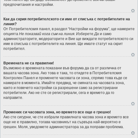
предпочитания и настройки.
Как да скрия потребителското си име от списъка с потребителите на
линия?
От Потребителския панел, в раздел “Настройки на форума”, ще намерите
опцията
Не показвай кога съм на линия
. Изберете
Да
и само
администраторите, модераторите и Вие ще виждате потребителското си
име в списъка с потребителите на линия. Ще имате статут на скрит
потребител.
Времената не са правилни!
Възможно е времената показани във форума да са от различна от
вашата часова зона. Ако това е така, то отидете в Потребителския
Контролен Панел и променете часовата си зона, спрямо това къде се
намирате в момента. Имайте предвид, че смяната на часовата зона,
както и повечето настройки са разрешени само за регистрирани
потребители. Ако не сте се регистрирали, сега е времето да го
направите.
Промених си часовата зона, но времето все още е грешно!
Ако сте сигурни, че сте избрали правилната часова зона и времето все
още не е правилно, тогава часовникът на сървъра най-вероятно е
грешен. Моля, уведомете администратора за да поправи проблема.