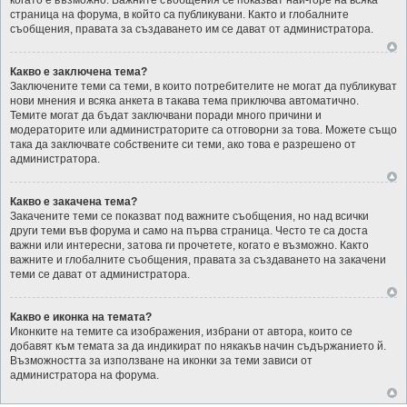
когато е възможно. Важните съобщения се показват най-горе на всяка
страница на форума, в който са публикувани. Както и глобалните
съобщения, правата за създаването им се дават от администратора.
Какво е заключена тема?
Заключените теми са теми, в които потребителите не могат да публикуват
нови мнения и всяка анкета в такава тема приключва автоматично.
Темите могат да бъдат заключвани поради много причини и
модераторите или администраторите са отговорни за това. Можете също
така да заключвате собствените си теми, ако това е разрешено от
администратора.
Какво е закачена тема?
Закачените теми се показват под важните съобщения, но над всички
други теми във форума и само на първа страница. Често те са доста
важни или интересни, затова ги прочетете, когато е възможно. Както
важните и глобалните съобщения, правата за създаването на закачени
теми се дават от администратора.
Какво е иконка на темата?
Иконките на темите са изображения, избрани от автора, които се
добавят към темата за да индикират по някакъв начин съдържанието й.
Възможността за използване на иконки за теми зависи от
администратора на форума.