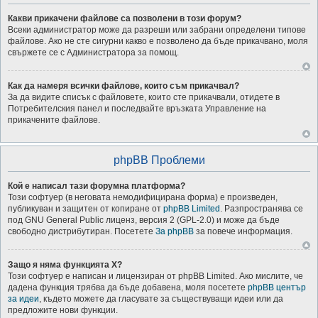
Какви прикачени файлове са позволени в този форум?
Всеки администратор може да разреши или забрани определени типове
файлове. Ако не сте сигурни какво е позволено да бъде прикачвано, моля
свържете се с Администратора за помощ.
Как да намеря всички файлове, които съм прикачвал?
За да видите списък с файловете, които сте прикачвали, отидете в
Потребителския панел и последвайте връзката Управление на
прикачените файлове.
phpBB Проблеми
Кой е написал тази форумна платформа?
Този софтуер (в неговата немодифицирана форма) е произведен,
публикуван и защитен от копиране от
phpBB Limited
. Разпространява се
под GNU General Public лиценз, версия 2 (GPL-2.0) и може да бъде
свободно дистрибутиран. Посетете
За phpBB
за повече информация.
Защо я няма функцията X?
Този софтуер е написан и лицензиран от phpBB Limited. Ако мислите, че
дадена функция трябва да бъде добавена, моля посетете
phpBB център
за идеи
, където можете да гласувате за съществуващи идеи или да
предложите нови функции.