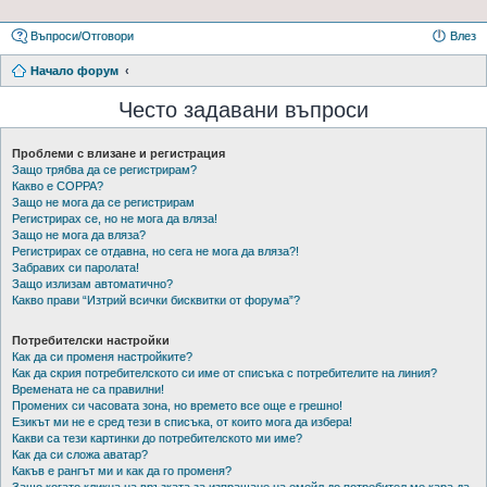
Въпроси/Отговори
Влез
Начало форум
Често задавани въпроси
Проблеми с влизане и регистрация
Защо трябва да се регистрирам?
Какво е COPPA?
Защо не мога да се регистрирам
Регистрирах се, но не мога да вляза!
Защо не мога да вляза?
Регистрирах се отдавна, но сега не мога да вляза?!
Забравих си паролата!
Защо излизам автоматично?
Какво прави “Изтрий всички бисквитки от форума”?
Потребителски настройки
Как да си променя настройките?
Как да скрия потребителското си име от списъка с потребителите на линия?
Времената не са правилни!
Промених си часовата зона, но времето все още е грешно!
Езикът ми не е сред тези в списъка, от които мога да избера!
Какви са тези картинки до потребителското ми име?
Как да си сложа аватар?
Какъв е рангът ми и как да го променя?